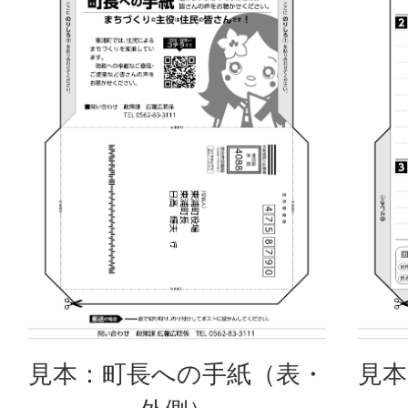
見本：町長への手紙（表・
見本