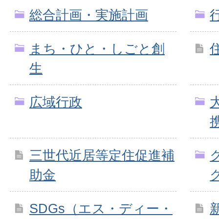
総合計画・実施計画
まち・ひと・しごと創
生
広域行政
三世代近居等定住促進補
助金
SDGs（エス・ディー・