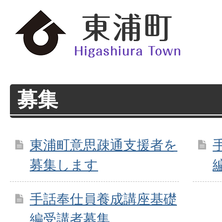
募集
東浦町意思疎通支援者を
募集します
手話奉仕員養成講座基礎
編受講者募集