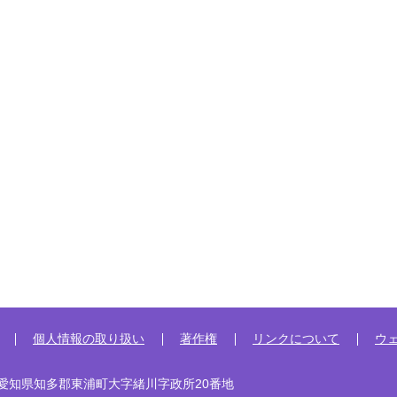
個人情報の取り扱い
著作権
リンクについて
ウ
92 愛知県知多郡東浦町大字緒川字政所20番地