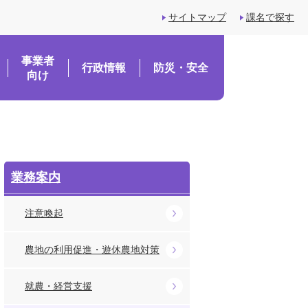
サイトマップ
課名で探す
事業者
行政情報
防災・安全
向け
業務案内
注意喚起
農地の利用促進・遊休農地対策
就農・経営支援