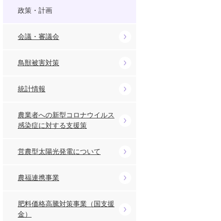
政策・計画
会議・審議会
鳥獣被害対策
統計情報
農業者への新型コロナウイルス
感染症に対する支援策
営農型太陽光発電について
農福連携事業
肥料価格高騰対策事業（国支援
金）