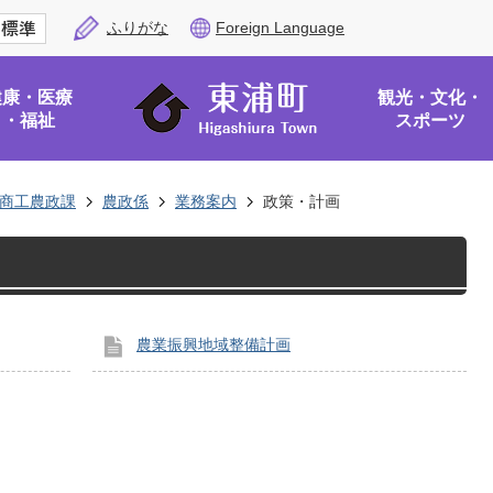
ふりがな
Foreign Language
健康・医療
観光・文化・
・福祉
スポーツ
商工農政課
農政係
業務案内
政策・計画
農業振興地域整備計画