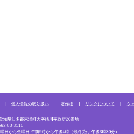
個人情報の取り扱い
著作権
リンクについて
ウ
92 愛知県知多郡東浦町大字緒川字政所20番地
2-83-3111
曜日から金曜日 午前9時から午後4時
（最終受付 午後3時30分）