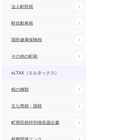
法人町民税
軽自動車税
国民健康保険税
その他の町税
eLTAX（エルタックス）
税の種類
主な県税・国税
町県民税特別徴収届出書
税務関連リンク