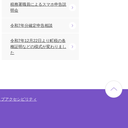
税務署職員によるスマホ申告説
明会
令和7年分確定申告相談
令和7年12月22日より町税の各
種証明などの様式が変わりまし
た
ェブアクセシビリティ