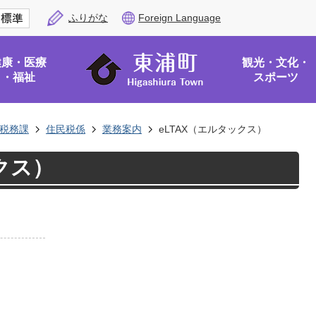
ふりがな
Foreign Language
健康・医療
観光・文化・
・福祉
スポーツ
税務課
住民税係
業務案内
eLTAX（エルタックス）
クス）