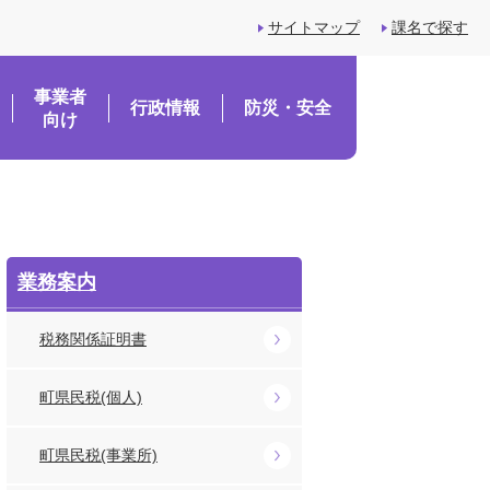
サイトマップ
課名で探す
事業者
行政情報
防災・安全
向け
業務案内
税務関係証明書
町県民税(個人)
町県民税(事業所)