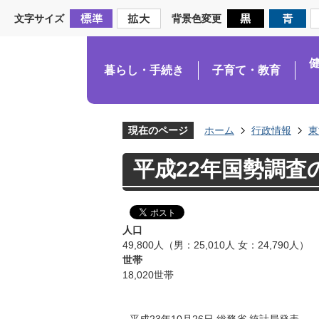
文字サイズ
背景色変更
暮らし・手続き
子育て・教育
現在のページ
ホーム
行政情報
東
平成22年国勢調査
人口
49,800人（男：25,010人 女：24,790人）
世帯
18,020世帯