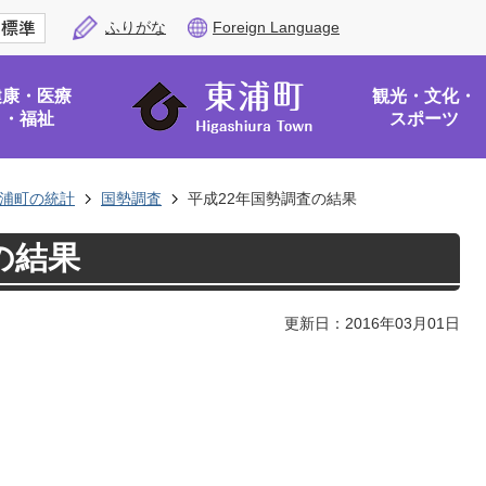
ふりがな
Foreign Language
健康・医療
観光・文化・
・福祉
スポーツ
浦町の統計
国勢調査
平成22年国勢調査の結果
の結果
更新日：2016年03月01日