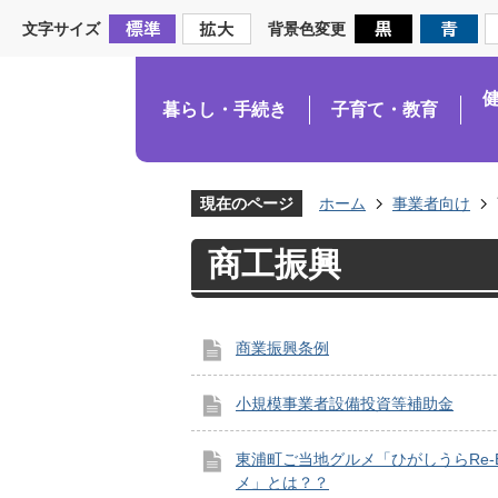
文字サイズ
背景色変更
暮らし・手続き
子育て・教育
現在のページ
ホーム
事業者向け
商工振興
商業振興条例
小規模事業者設備投資等補助金
東浦町ご当地グルメ「ひがしうらRe-B
メ」とは？？