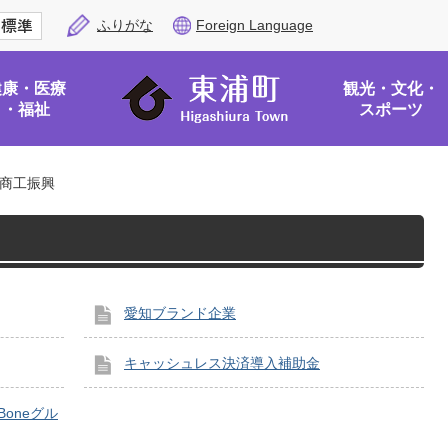
ふりがな
Foreign Language
健康・医療
観光・文化・
・福祉
スポーツ
商工振興
愛知ブランド企業
キャッシュレス決済導入補助金
oneグル