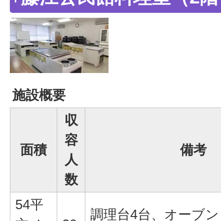
施設概要
収
容
面積
備考
人
数
54平
調理台4台、オーブン