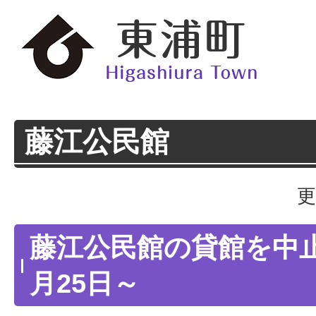
藤江公民館
更
藤江公民館の貸館を中
月25日～