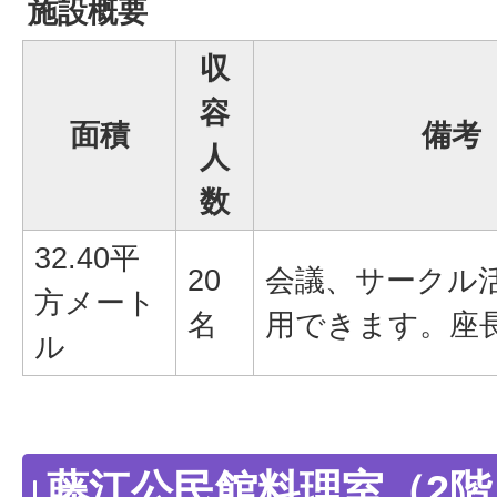
施設概要
収
容
面積
備考
人
数
32.40平
20
会議、サークル
方メート
名
用できます。座長
ル
藤江公民館料理室（2階