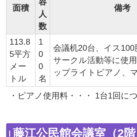
容
面積
備考
人
数
113.8
1
会議机20台、イス10
5平方
0
サークル活動等に使
メー
0
ップライトピアノ、
トル
名
・ピアノ使用料・・・ 1台1回につ
藤江公民館会議室（2階