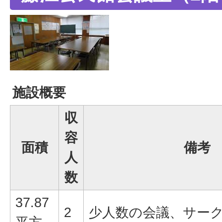
施設概要
収
容
面積
備考
人
数
37.87
2
少人数の会議、サー