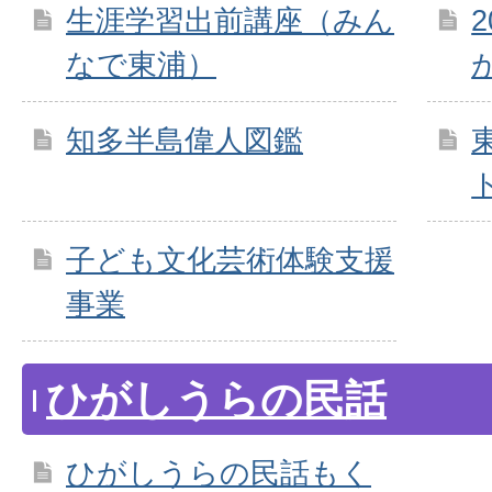
生涯学習出前講座（みん
なで東浦）
知多半島偉人図鑑
子ども文化芸術体験支援
事業
ひがしうらの民話
ひがしうらの民話もく