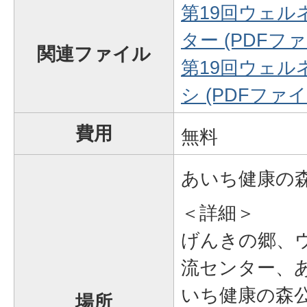
第19回ウェ
ター (PDFファイ
関連ファイル
第19回ウェ
シ (PDFファイル
費用
無料
あいち健康の
＜詳細＞
げんきの郷、
流センター、
いち健康の森
場所