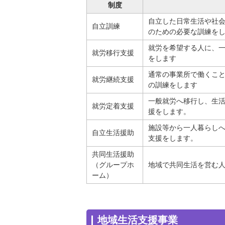
制度
自立した日常生活や社
自立訓練
のための必要な訓練を
就労を希望する人に、
就労移行支援
をします
通常の事業所で働くこ
就労継続支援
の訓練をします
一般就労へ移行し、生
就労定着支援
援をします。
施設等から一人暮らし
自立生活援助
支援をします。
共同生活援助
（グループホ
地域で共同生活を営む
ーム）
地域生活支援事業