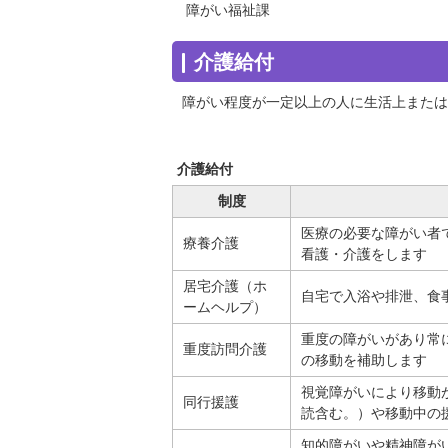
障がい福祉課
介護給付
障がい程度が一定以上の人に生活上または
介護給付
制度
医療の必要な障がい者
療養介護
看護・介護をします
居宅介護（ホ
自宅で入浴や排泄、食
ームヘルプ）
重度の障がいがあり常
重度訪問介護
の移動を補助します
視覚障がいにより移動
同行援護
読含む。）や移動中の
知的障がいや精神障が