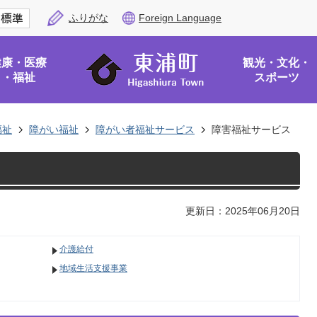
ふりがな
Foreign Language
健康・医療
観光・文化・
・福祉
スポーツ
福祉
障がい福祉
障がい者福祉サービス
障害福祉サービス
更新日：2025年06月20日
介護給付
地域生活支援事業