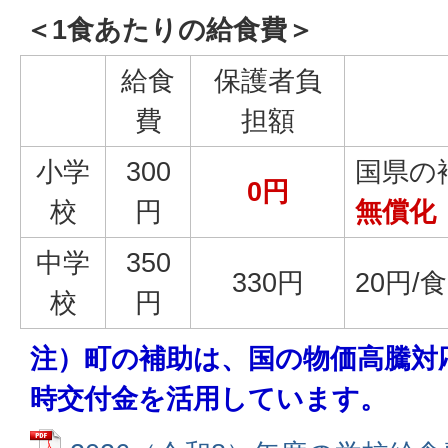
＜1食あたりの給食費＞
給食
保護者負
費
担額
小学
300
国県の
0円
校
円
無償化
中学
350
330円
20円/
校
円
注）町の補助は、国の物価高騰対
時交付金を活用しています。