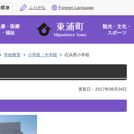
ふりがな
Foreign Language
健康・医療
観光・文化・
・福祉
スポーツ
学校教育
小学校・中学校
石浜西小学校
更新日：2017年08月24日