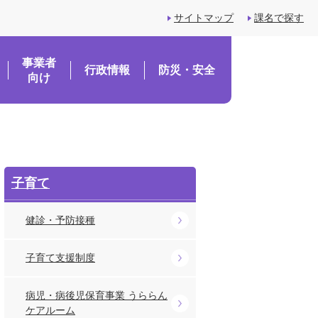
サイトマップ
課名で探す
事業者
行政情報
防災・安全
向け
子育て
健診・予防接種
子育て支援制度
病児・病後児保育事業 うららん
ケアルーム