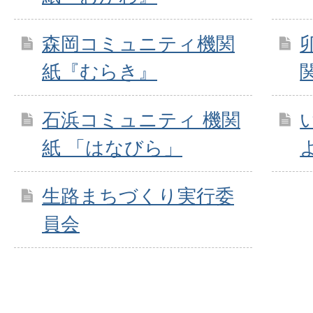
森岡コミュニティ機関
紙『むらき』
石浜コミュニティ 機関
紙 「はなびら」
生路まちづくり実行委
員会