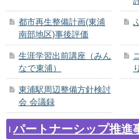
都市再生整備計画(東浦
南部地区)事後評価
生涯学習出前講座（みん
なで東浦）
東浦駅周辺整備方針検討
会 会議録
パートナーシップ推進