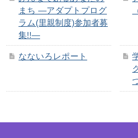
まち ―アダプトプログ
ラム(里親制度)参加者募
集!!―
なないろレポート