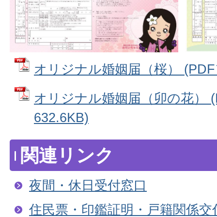
オリジナル婚姻届（桜） (PDFファ
オリジナル婚姻届（卯の花） (
632.6KB)
関連リンク
夜間・休日受付窓口
住民票・印鑑証明・戸籍関係交