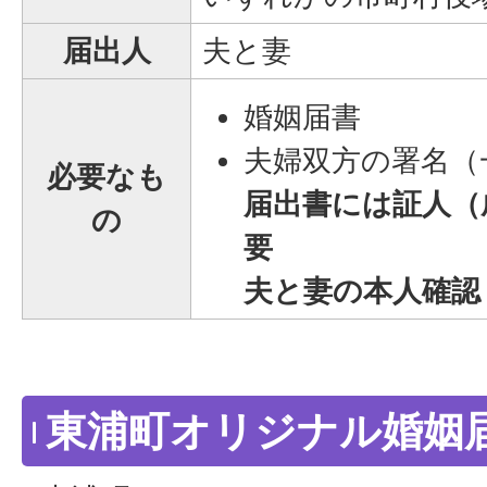
届出人
夫と妻
婚姻届書
夫婦双方の署名（
必要なも
届出書には証人（
の
要
夫と妻の本人確認
東浦町オリジナル婚姻