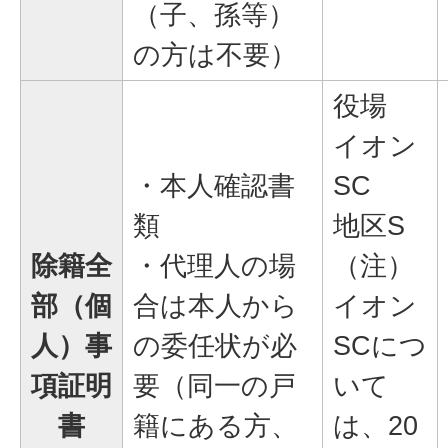
（子、孫等）
の方は不要）
役場
イオン
・本人確認書
SC
類
地区S
除籍全
・代理人の場
（注）
部（個
合は本人から
イオン
人）事
の委任状が必
SCにつ
項証明
要（同一の戸
いて
書
籍にある方、
は、20