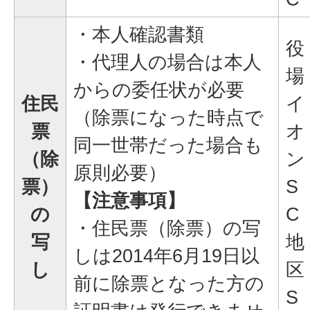
・本人確認書類
役
・代理人の場合は本人
場
からの委任状が必要
住民
イ
（除票になった時点で
票
オ
同一世帯だった場合も
（除
ン
原則必要）
票）
S
【注意事項】
の
C
・住民票（除票）の写
写
地
しは2014年6月19日以
し
区
前に除票となった方の
S