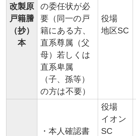
改製原
の委任状が必
戸籍謄
要（同一の戸
役場
（抄）
籍にある方、
地区SC
本
直系尊属（父
母）若しくは
直系卑属
（子、孫等）
の方は不要）
役場
イオン
・本人確認書
SC