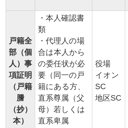
・本人確認書
類
戸籍全
・代理人の場
部（個
合は本人から
人）事
の委任状が必
役場
項証明
要（同一の戸
イオン
（戸籍
籍にある方、
SC
謄
直系尊属（父
地区SC
（抄）
母）若しくは
本）
直系卑属