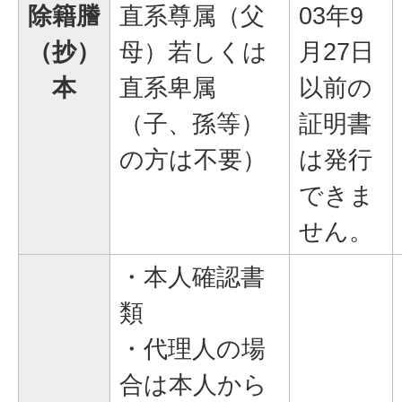
除籍謄
直系尊属（父
03年9
（抄）
母）若しくは
月27日
本
直系卑属
以前の
（子、孫等）
証明書
の方は不要）
は発行
できま
せん。
・本人確認書
類
・代理人の場
合は本人から