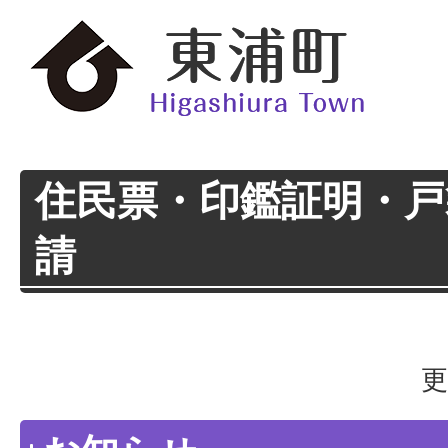
住民票・印鑑証明・戸
請
更