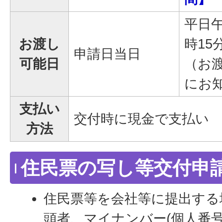
平日午
お渡し
時15
申請日当日
可能日
（お
にお
支払い
交付時に現金で支払い
方法
住民票の写し等交付申
住民票等を会社等に提出する
頭者、マイナンバー(個人番