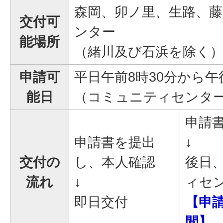
森岡、卯ノ里、生路、
交付可
ンター
能場所
（緒川及び石浜を除く
申請可
平日午前8時30分から午
能日
（コミュニティセンタ
申請
申請書を提出
↓
交付の
し、本人確認
後日
流れ
↓
ィセ
即日交付
【申
間】