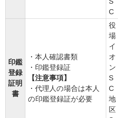
S
C
役
場
イ
・本人確認書類
オ
印鑑
・印鑑登録証
ン
登録
【注意事項】
S
証明
・代理人の場合は本人
C
書
の印鑑登録証が必要
地
区