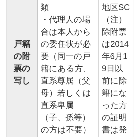
類
地区SC
・代理人の場
（注）
合は本人から
除附票
戸籍
の委任状が必
は2014
の附
要（同一の戸
年6月1
票の
籍にある方、
9日以
写し
直系尊属（父
前に除
母）若しくは
籍にな
直系卑属
った方
（子、孫等）
の証明
の方は不要）
書は発