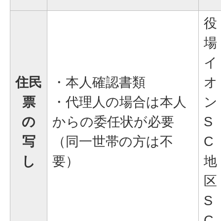
役
場
イ
住民
・本人確認書類
オ
票
・代理人の場合は本人
ン
の
からの委任状が必要
S
写
（同一世帯の方は不
C
し
要）
地
区
S
C