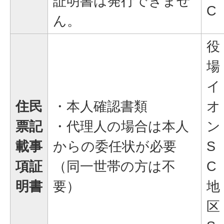
証明書は発行できませ
C
ん。
役
場
イ
住民
・本人確認書類
オ
票記
・代理人の場合は本人
ン
載事
からの委任状が必要
S
項証
（同一世帯の方は不
C
明書
要）
地
区