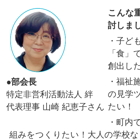
こんな
討しま
・子ど
「食」
創出し
・福祉
●部会長
の見学
特定非営利活動法人 絆
たい！
代表理事 山崎 紀恵子さん
・町内
組みをつくりたい！大人の学校な