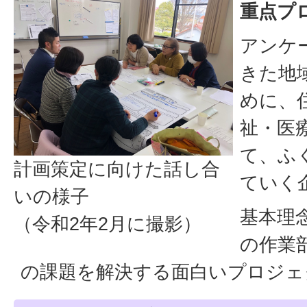
重点プ
アンケ
きた地
めに、
祉・医
て、ふ
計画策定に向けた話し合
ていく
いの様子
基本理
（令和2年2月に撮影）
の作業
の課題を解決する面白いプロジェ