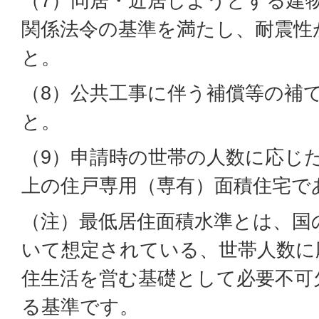
（7）同居・近居しようとする建
関係法令の基準を満たし、耐震性
と。
（8）公共工事に伴う補償等の補
と。
（9）申請時の世帯の人数に応じ
上の住戸専用（専有）面積住宅で
（注）最低居住面積水準とは、国
いて想定されている、世帯人数に
住生活を営む基礎として必要不可
る基準です。