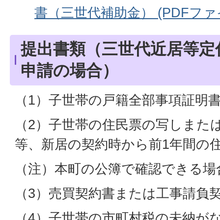
書（三世代補助金） (PDFファイル:
提出書類（三世代近居等定
申請の場合）
（1）子世帯の戸籍全部事項証明
（2）子世帯の住民票の写しまた
等、新居の契約時から前1年間の
（注）本町の公簿で確認できる場
（3）売買契約書または工事請負
（4）子世帯の市町村税の未納が