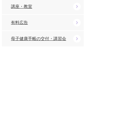
講座・教室
有料広告
母子健康手帳の交付・講習会