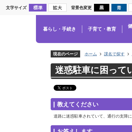
文字サイズ
背景色変更
暮らし・手続き
子育て・教育
現在のページ
ホーム
課名で探す
迷惑駐車に困って
教えてください
道路に迷惑駐車されていて、通行の支障に
お答えします