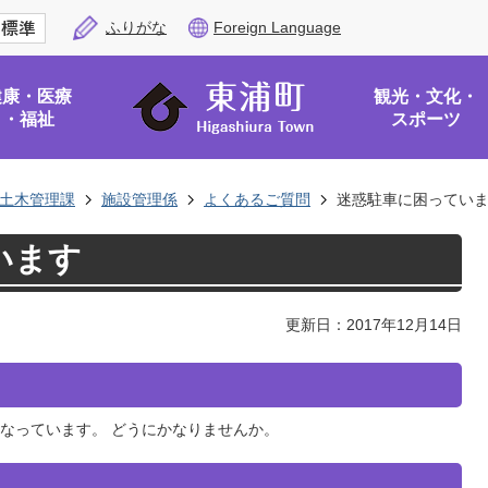
ふりがな
Foreign Language
健康・医療
観光・文化・
・福祉
スポーツ
土木管理課
施設管理係
よくあるご質問
迷惑駐車に困ってい
います
更新日：2017年12月14日
なっています。 どうにかなりませんか。