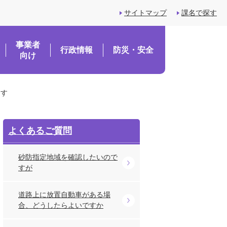
サイトマップ
課名で探す
事業者
行政情報
防災・安全
向け
ます
よくあるご質問
砂防指定地域を確認したいので
すが
道路上に放置自動車がある場
合、どうしたらよいですか