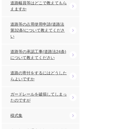
道路幅員等はどこで教えてもら
えますか
道路等の占用使用申請(道路法
第32条)について教えてくださ
い
道路等の承認工事(道路法24条)
について教えてください
道路の寄付をするにはどうした
らよいですか
ガードレールを破損してしまっ
たのですが
様式集