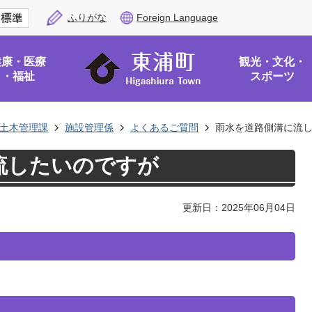
ふりがな
Foreign Language
健康・医療
観光・文化・
・福祉
スポーツ
土木管理課
施設管理係
よくあるご質問
雨水を道路側溝に流
流したいのですが
更新日：2025年06月04日