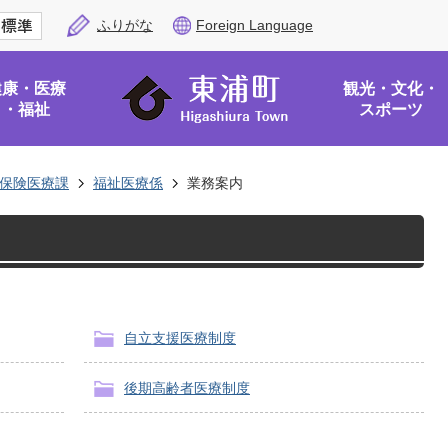
ふりがな
Foreign Language
健康・医療
観光・文化・
・福祉
スポーツ
保険医療課
福祉医療係
業務案内
自立支援医療制度
後期高齢者医療制度