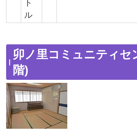
ト
ル
卯ノ里コミュニティセン
階)