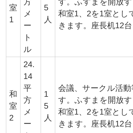
方
す。ふすまを開放す
室
5
メ
和室1、2を1室と
1
人
ー
きます。座長机12
ト
ル
24.
14
平
会議、サークル活動
和
1
方
す。ふすまを開放す
室
5
メ
和室1、2を1室と
2
人
ー
きます。座長机12