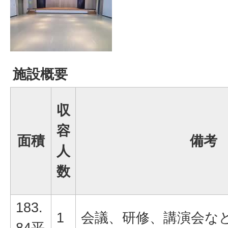
施設概要
収
容
面積
備考
人
数
183.
1
会議、研修、講演会な
84平