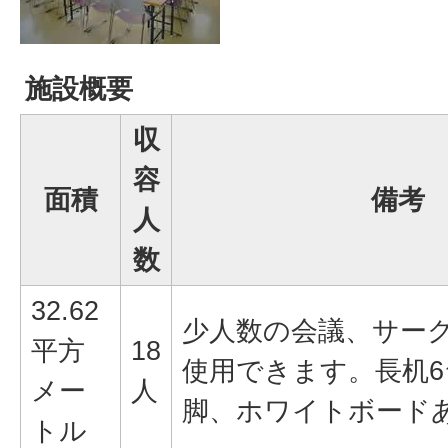
施設概要
収
容
面積
備考
人
数
32.62
少人数の会議、サー
平方
18
使用できます。長机6
メー
人
脚、ホワイトボード
トル