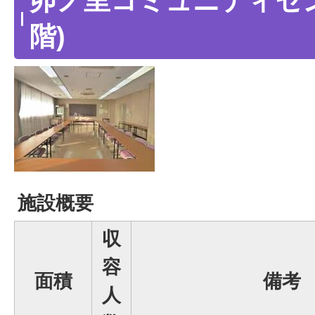
卯ノ里コミュニティセン
階)
施設概要
収
容
面積
備考
人