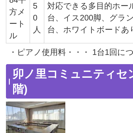
5
対応できる多目的ホール
方メ
0
台、イス200脚、グラ
ート
人
台、ホワイトボードあ
ル
・ピアノ使用料・・・ 1台1回につ
卯ノ里コミュニティセン
階)