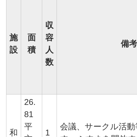
収
施
面
容
備
設
積
人
数
26.
81
平
会議、サークル活動
和
1