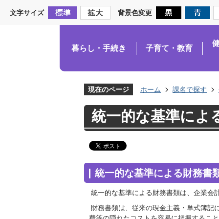
文字サイズ
背景色変更
暮らし・手続き
子育て・教育
現在のページ
ホーム
課名で探す
統一的な基準によ
統一的な基準による財務書
統一的な基準による財務書類は、企業会
財務書類は、従来の現金主義・単式簿記
費等の隠れたコストを容易に把握すること