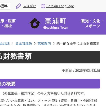
ふりがな
Foreign Language
健康・医療
観光・文化・
・福祉
スポーツ
会計課
資金管理係
業務案内
統一的な基準による財務書類
る財務書類
更新日：2026年03月31日
類の概要
計（発生主義・複式簿記）の考え方を用いた財務資料です。
に基づいた決算書と違い、ストック情報（資産・負債）や減価償却
ができるため、財務情報の「見える化」を促進するものとなりま