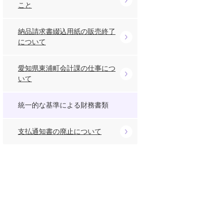
こと
納品請求書綴込用紙の販売終了
について
愛知県東浦町会計課の仕事につ
いて
統一的な基準による財務書類
支払通知書の廃止について