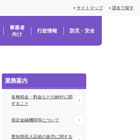
サイトマップ
課名で探す
事業者
行政情報
防災・安全
向け
業務案内
各種税金・料金などの納付に関
すること
指定金融機関等について
愛知県収入証紙の販売に関する