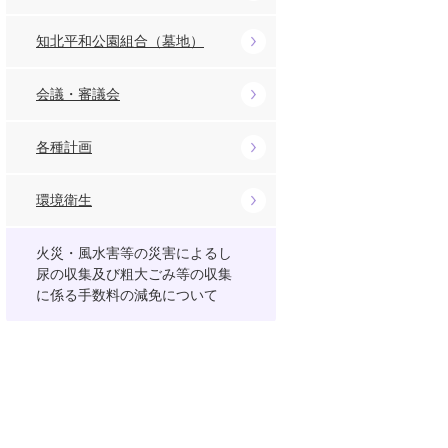
知北平和公園組合（墓地）
会議・審議会
各種計画
環境衛生
火災・風水害等の災害によるし
尿の収集及び粗大ごみ等の収集
に係る手数料の減免について