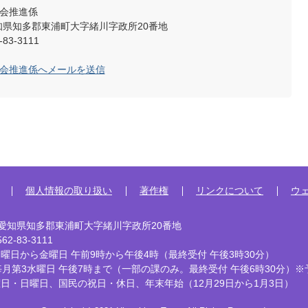
社会推進係
2 愛知県知多郡東浦町大字緒川字政所20番地
83-3111
社会推進係へメールを送信
個人情報の取り扱い
著作権
リンクについて
ウ
92 愛知県知多郡東浦町大字緒川字政所20番地
2-83-3111
曜日から金曜日 午前9時から午後4時
（最終受付 午後3時30分）
毎月第3水曜日 午後7時まで
（一部の課のみ。最終受付 午後6時30分）※
曜日・日曜日、国民の祝日・休日、
年末年始（12月29日から1月3日）