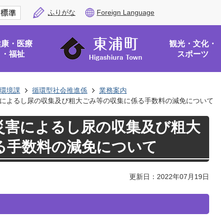
ふりがな
Foreign Language
健康・医療
観光・文化・
・福祉
スポーツ
環境課
循環型社会推進係
業務案内
によるし尿の収集及び粗大ごみ等の収集に係る手数料の減免について
災害によるし尿の収集及び粗大
る手数料の減免について
更新日：2022年07月19日