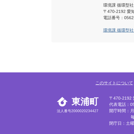
環境課 循環型
〒470-219
電話番号：0562-
環境課 循環型
このサイトについて
〒470-21
東浦町
代表電話：056
開庁時間：月
法人番号2000020234427
閉庁日：土