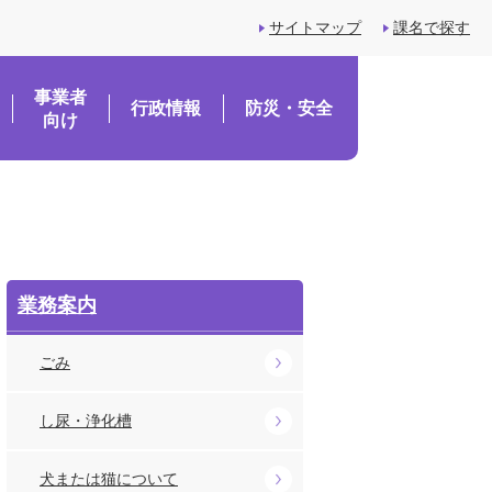
サイトマップ
課名で探す
事業者
行政情報
防災・安全
向け
業務案内
ごみ
し尿・浄化槽
犬または猫について