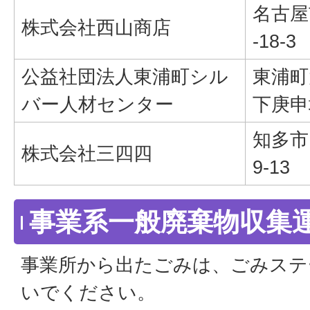
名古屋
株式会社西山商店
-18-3
公益社団法人東浦町シル
東浦町
バー人材センター
下庚申
知多市
株式会社三四四
9-13
事業系一般廃棄物収集
事業所から出たごみは、ごみステ
いでください。