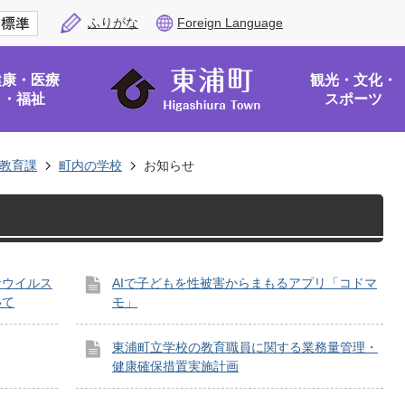
ふりがな
Foreign Language
健康・医療
観光・文化・
・福祉
スポーツ
教育課
町内の学校
お知らせ
ナウイルス
AIで子どもを性被害からまもるアプリ「コドマ
いて
モ」
東浦町立学校の教育職員に関する業務量管理・
健康確保措置実施計画