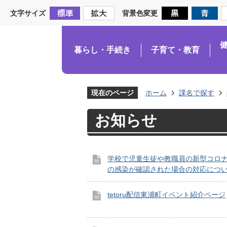
文字サイズ
背景色変更
暮らし・手続き
子育て・教育
現在のページ
ホーム
課名で探す
お知らせ
学校で児童生徒や教職員の新型コロ
の感染が確認された場合の対応につ
tetoru配信東浦町イベント紹介ページ