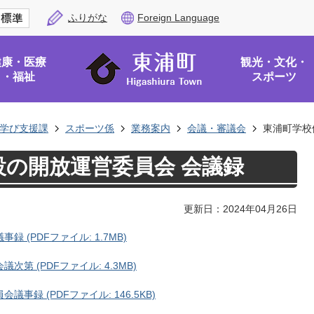
ふりがな
Foreign Language
健康・医療
観光・文化・
・福祉
スポーツ
学び支援課
スポーツ係
業務案内
会議・審議会
東浦町学校
の開放運営委員会 会議録
更新日：2024年04月26日
 (PDFファイル: 1.7MB)
第 (PDFファイル: 4.3MB)
録 (PDFファイル: 146.5KB)