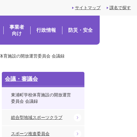
サイトマップ
課名で探す
事業者
行政情報
防災・安全
向け
体育施設の開放運営委員会 会議録
会議・審議会
東浦町学校体育施設の開放運営
委員会 会議録
総合型地域スポーツクラブ
スポーツ推進委員会