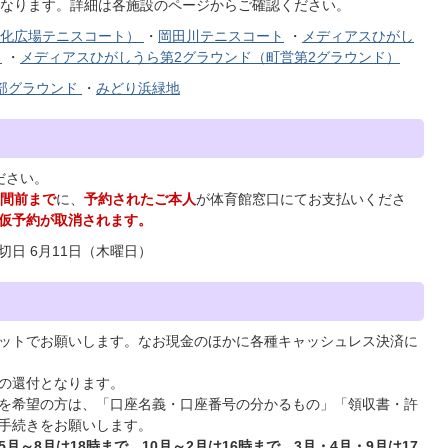
なります。詳細は各施設のページからご確認ください。
文化広場テニスコート）
・
岡田川テニスコート
・
メディアスひがし
）
・
メディアスひがしうら第2グラウンド（町営第2グラウンド）
部グラウンド
・
みどり浜緑地
ださい。
週間前まで
に、
予約されたご本人
が体育館窓口にてお支払いくださ
仮予約が取消されます。
締切日 6月11日（木曜日）
ットでお願いします。なお現金のほかに各種キャッシュレス決済に
の還付となります。
を希望の方は、「口座名義・口座番号の分かるもの」「領収書・許
手続きをお願いします。
～8月は18時まで、10月～2月は16時まで、3月・4月・9月は17