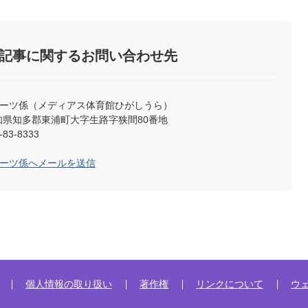
記事に関するお問い合わせ先
ポーツ係（メディアス体育館ひがしうら）
4 愛知県知多郡東浦町大字生路字狭間80番地
83-8333
ポーツ係へメールを送信
個人情報の取り扱い
著作権
リンクについて
ウ