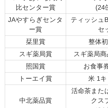
比センター賞
(2
JAやすらぎセンタ
ティッシュB
ー賞
セ
栞里賞
整体初
スギ薬局賞
スギ薬局商品
照国賞
お食事券
トーエイ賞
米 1
活命茶また
中北薬品賞
クス