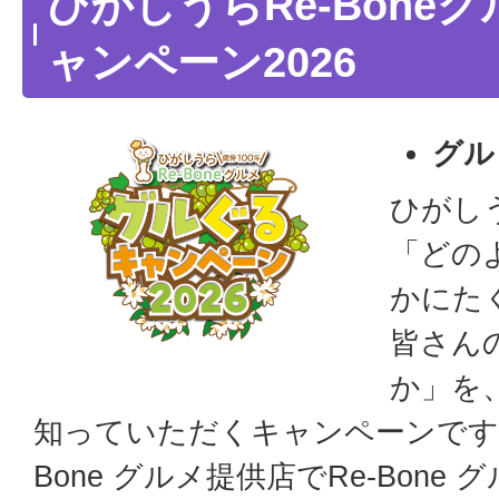
ひがしうらRe-Bone
ャンペーン2026
グル
ひがしう
「どの
かにた
皆さん
か」を
知っていただくキャンペーンです
Bone グルメ提供店でRe-Bon