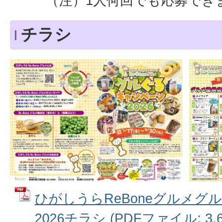
（注）1人何回でも応募でき
チラシ
ひがしうらReBoneグルメグ
2026チラシ (PDFファイル: 3.6