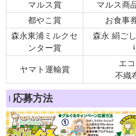
マルス賞
マルス商品
都やこ賞
お食事券
森永東浦ミルクセ
森永 絹ご
ンター賞
エコ
ヤマト運輸賞
不織
応募方法