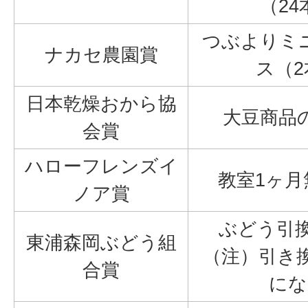
（2
つぶよりミ
ナカセ農園賞
ス（
日本乾燥おから協
大豆商品
会賞
ハローフレンズイ
教室1ヶ月
ノア賞
ぶどう引換
東浦森岡ぶどう組
（注）引き換
合賞
にな