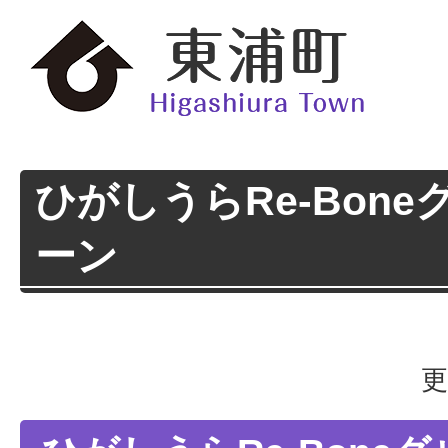
ひがしうらRe-Bon
ーン
更