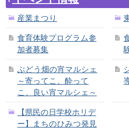
産業まつり
食育体験プログラム参
加者募集
ぶどう畑の宵マルシェ
～寄ってこ、酔って
こ、良い宵マルシェ～
【県民の日学校ホリデ
ー】まちのひみつ発見