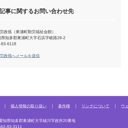
記事に関するお問い合わせ先
工労政係（東浦町勤労福祉会館）
 愛知県知多郡東浦町大字石浜字岐路28-2
83-6118
工労政係へメールを送信
個人情報の取り扱い
著作権
リンクについて
ウ
92 愛知県知多郡東浦町大字緒川字政所20番地
2-83-3111