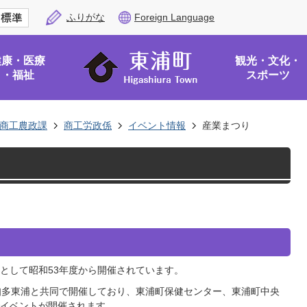
ふりがな
Foreign Language
健康・医療
観光・文化・
・福祉
スポーツ
商工農政課
商工労政係
イベント情報
産業まつり
として昭和53年度から開催されています。
知多東浦と共同で開催しており、東浦町保健センター、東浦町中央
イベントが開催されます。