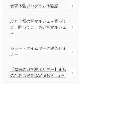
食育体験プログラム体験記
ぶどう畑の宵マルシェ～寄って
こ、酔ってこ、良い宵マルシェ
～
ショートタイムワーク導入セミ
ナー
【県民の日学校ホリデー】まち
のひみつ発見DAYinひがしうら