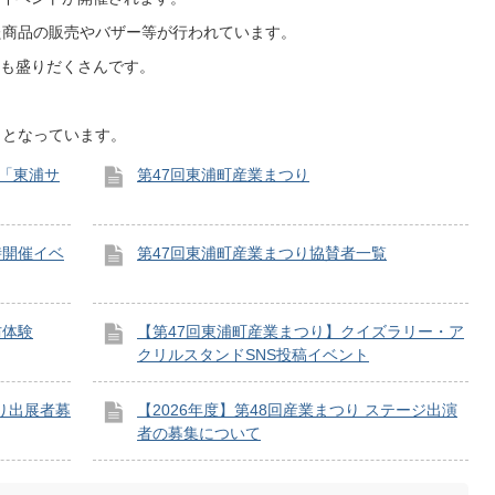
た商品の販売やバザー等が行われています。
も盛りだくさんです。
トとなっています。
展「東浦サ
第47回東浦町産業まつり
時開催イベ
第47回東浦町産業まつり協賛者一覧
防体験
【第47回東浦町産業まつり】クイズラリー・ア
クリルスタンドSNS投稿イベント
つり出展者募
【2026年度】第48回産業まつり ステージ出演
者の募集について