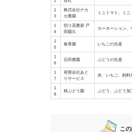
2
会社
1
株式会社ナカ
ミニトマト、ミニ
3
セ農園
1
切り花農家 戸
カーネーション、
4
田陽久
1
春香園
いちごの生産
5
1
石田農園
ぶどうの生産
6
1
有限会社あぐ
米、いちご、飼料
7
りサービス
1
林ぶどう園
ぶどう、ぶどう加
8
この