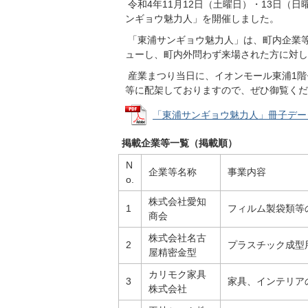
令和4年11月12日（土曜日）・13日（
ンギョウ魅力人」を開催しました。
「東浦サンギョウ魅力人」は、町内企業
ューし、町内外問わず来場された方に対し
産業まつり当日に、イオンモール東浦1階
等に配架しておりますので、ぜひ御覧くだ
「東浦サンギョウ魅力人」冊子データ (
掲載企業等一覧（掲載順）
N
企業等名称
事業内容
o.
株式会社愛知
1
フィルム製袋類等
商会
株式会社名古
2
プラスチック成型
屋精密金型
カリモク家具
3
家具、インテリア
株式会社