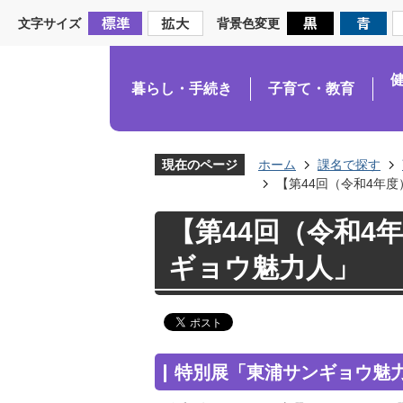
文字サイズ
背景色変更
暮らし・手続き
子育て・教育
現在のページ
ホーム
課名で探す
【第44回（令和4年
【第44回（令和4
ギョウ魅力人」
特別展「東浦サンギョウ魅