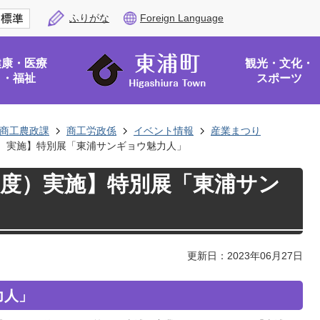
ふりがな
Foreign Language
健康・医療
観光・文化・
・福祉
スポーツ
商工農政課
商工労政係
イベント情報
産業まつり
度）実施】特別展「東浦サンギョウ魅力人」
年度）実施】特別展「東浦サン
更新日：2023年06月27日
力人」