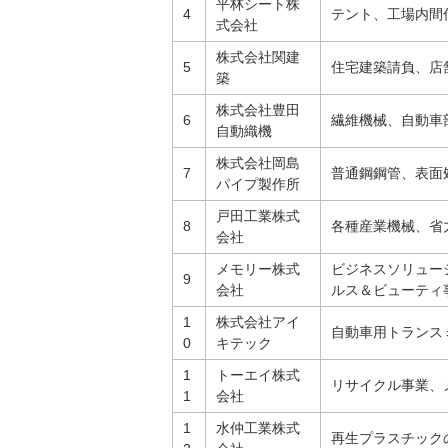
平林シート株
4
テント、工場内間
式会社
株式会社関建
5
住宅建築請負、店
築
株式会社豊田
6
繊維機械、自動車
自動織機
株式会社岡島
7
普通鋼鋼管、表面
パイプ製作所
戸田工業株式
8
各種産業機械、省
会社
メモリー株式
ビジネスソリュー
9
会社
ルス＆ビューティ
1
株式会社アイ
自動車用トランス
0
キテック
1
トーエイ株式
リサイクル事業、
1
会社
1
水仲工業株式
再生プラスチック