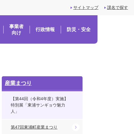
サイトマップ
課名で探す
事業者
行政情報
防災・安全
向け
産業まつり
【第44回（令和4年度）実施】
特別展「東浦サンギョウ魅力
人」
第47回東浦町産業まつり