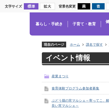
文字サイズ
背景色変更
暮らし・手続き
子育て・教育
現在のページ
ホーム
課名で探す
イベント情報
産業まつり
食育体験プログラム参加者募集
ぶどう畑の宵マルシェ～寄ってこ、
良い宵マルシェ～