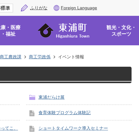
ふりがな
Foreign Language
健康・医療
観光・文化・
・福祉
スポーツ
商工農政課
商工労政係
イベント情報
東浦だらけ展
食育体験プログラム体験記
酔ってこ、
ショートタイムワーク導入セミナー