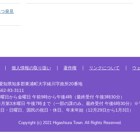
みつ発見
個人情報の取り扱い
著作権
リンクについて
ウ
92 愛知県知多郡東浦町大字緒川字政所20番地
2-83-3111
曜日から金曜日 午前9時から午後4時
（最終受付 午後3時30分）
毎月第3水曜日 午後7時まで
（一部の課のみ。最終受付 午後6時30分）※
曜日・日曜日、国民の祝日・休日、
年末年始（12月29日から1月3日）
Copyright (c) 2021 Higashiura Town. All Rights Reserved.