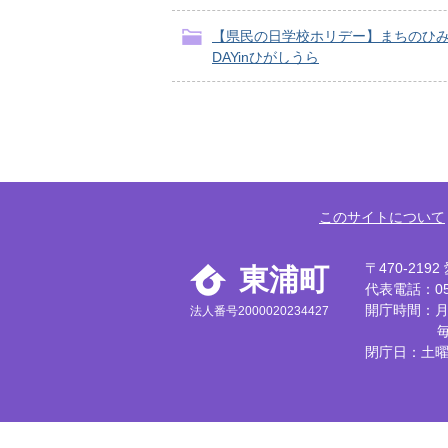
【県民の日学校ホリデー】まちのひ
DAYinひがしうら
このサイトについて
〒470-21
東浦町
代表電話：056
開庁時間：月
法人番号2000020234427
閉庁日：土