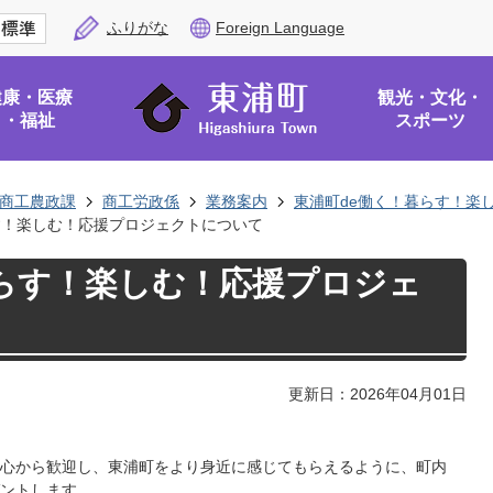
ふりがな
Foreign Language
健康・医療
観光・文化・
・福祉
スポーツ
商工農政課
商工労政係
業務案内
東浦町de働く！暮らす！楽
す！楽しむ！応援プロジェクトについて
暮らす！楽しむ！応援プロジェ
更新日：2026年04月01日
心から歓迎し、東浦町をより身近に感じてもらえるように、町内
ントします。