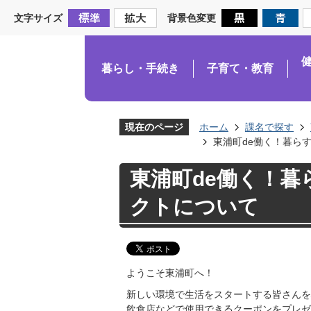
文字サイズ
背景色変更
暮らし・手続き
子育て・教育
現在のページ
ホーム
課名で探す
東浦町de働く！暮ら
東浦町de働く！
クトについて
ようこそ東浦町へ！
新しい環境で生活をスタートする皆さんを
飲食店などで使用できるクーポンをプレゼ