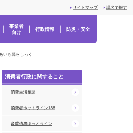
サイトマップ
課名で探す
事業者
行政情報
防災・安全
向け
あいち暮らしっく
消費者行政に関すること
消費生活相談
消費者ホットライン188
多重債務ほっとライン