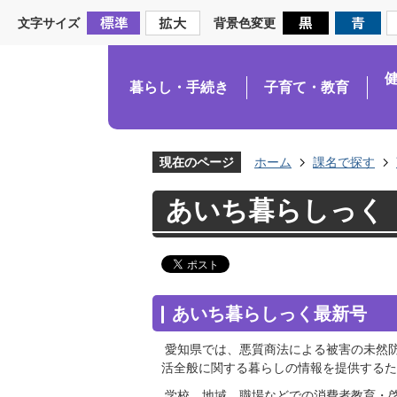
文字サイズ
背景色変更
暮らし・手続き
子育て・教育
現在のページ
ホーム
課名で探す
あいち暮らしっく
あいち暮らしっく最新号
愛知県では、悪質商法による被害の未然
活全般に関する暮らしの情報を提供するた
学校、地域、職場などでの消費者教育・