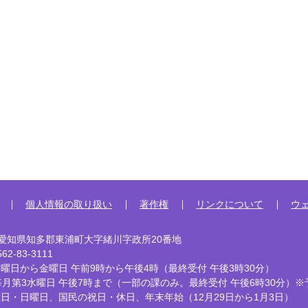
個人情報の取り扱い
著作権
リンクについて
ウ
92 愛知県知多郡東浦町大字緒川字政所20番地
2-83-3111
曜日から金曜日 午前9時から午後4時
（最終受付 午後3時30分）
毎月第3水曜日 午後7時まで
（一部の課のみ。最終受付 午後6時30分）※
曜日・日曜日、国民の祝日・休日、
年末年始（12月29日から1月3日）