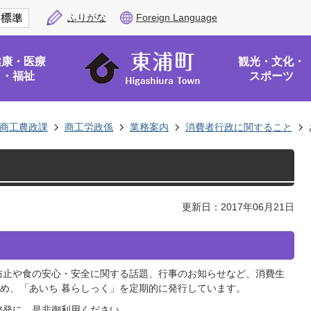
ふりがな
Foreign Language
健康・医療
観光・文化・
・福祉
スポーツ
商工農政課
商工労政係
業務案内
消費者行政に関すること
更新日：2017年06月21日
防止や食の安心・安全に関する話題、行事のお知らせなど、消費生
め、「あいち 暮らしっく」を定期的に発行しています。
啓発に、是非御利用ください。