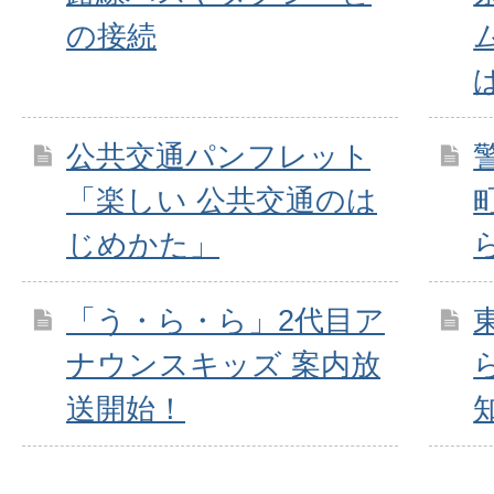
の接続
公共交通パンフレット
「楽しい 公共交通のは
じめかた」
「う・ら・ら」2代目ア
ナウンスキッズ 案内放
送開始！