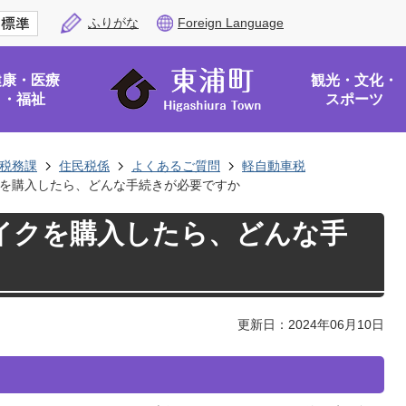
ふりがな
Foreign Language
健康・医療
観光・文化・
・福祉
スポーツ
税務課
住民税係
よくあるご質問
軽自動車税
を購入したら、どんな手続きが必要ですか
イクを購入したら、どんな手
更新日：2024年06月10日