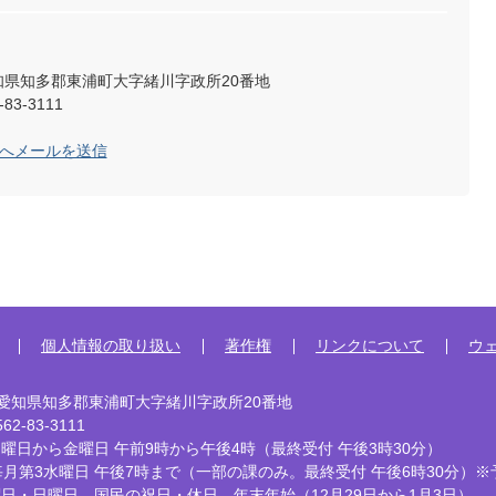
2 愛知県知多郡東浦町大字緒川字政所20番地
83-3111
係へメールを送信
個人情報の取り扱い
著作権
リンクについて
ウ
92 愛知県知多郡東浦町大字緒川字政所20番地
2-83-3111
曜日から金曜日 午前9時から午後4時
（最終受付 午後3時30分）
毎月第3水曜日 午後7時まで
（一部の課のみ。最終受付 午後6時30分）※
曜日・日曜日、国民の祝日・休日、
年末年始（12月29日から1月3日）