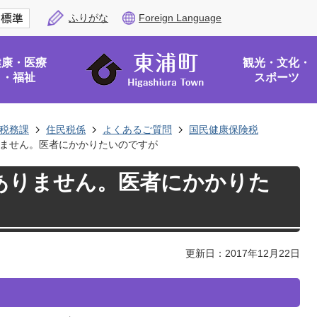
ふりがな
Foreign Language
健康・医療
観光・文化・
・福祉
スポーツ
税務課
住民税係
よくあるご質問
国民健康保険税
ません。医者にかかりたいのですが
ありません。医者にかかりた
更新日：2017年12月22日