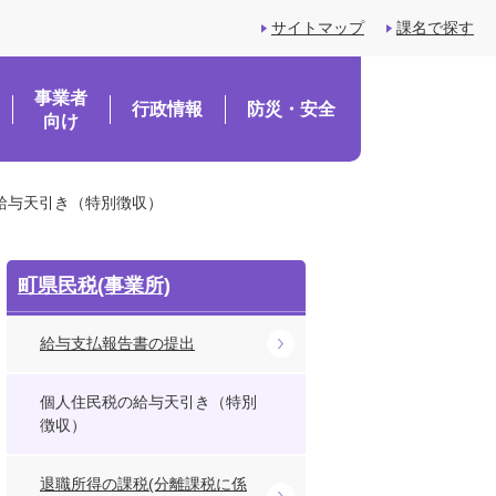
サイトマップ
課名で探す
事業者
行政情報
防災・安全
向け
給与天引き（特別徴収）
町県民税(事業所)
給与支払報告書の提出
個人住民税の給与天引き（特別
徴収）
退職所得の課税(分離課税に係