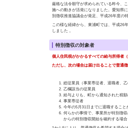
厳格な法令順守が求められている昨今、こ
施への動きが活発になりました。愛知県に
別徴収推進協議会が発足、平成26年度の
この様な経緯から、東浦町では、平成26
しました 。
特別徴収の対象者
個人住民税がかかるすべての給与所得者（
ただし、次の場合は届け出ることで普通徴
総従業員（事業専従者、退職者、乙
乙欄該当の従業員
給与よりも、町から通知された税額
事業専従者
今年の5月31日までに退職するこ
何らかの事情で、事業所が特別徴収
からの特別徴収開始を確約する場合
1から5により、普通徴収を希望する場合