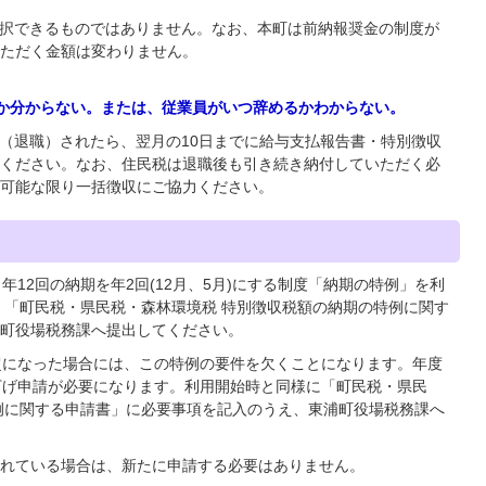
選択できるものではありません。なお、本町は前納報奨金の制度が
ただく金額は変わりません。
るか分からない。または、従業員がいつ辞めるかわからない。
国（退職）されたら、翌月の10日までに給与支払報告書・特別徴収
ください。なお、住民税は退職後も引き続き納付していただく必
可能な限り一括徴収にご協力ください。
年12回の納期を年2回(12月、5月)にする制度「納期の特例」を利
、「町民税・県民税・森林環境税 特別徴収税額の納期の特例に関す
町役場税務課へ提出してください。
超になった場合には、この特例の要件を欠くことになります。年度
下げ申請が必要になります。利用開始時と同様に「町民税・県民
例に関する申請書」に必要事項を記入のうえ、東浦町役場税務課へ
れている場合は、新たに申請する必要はありません。