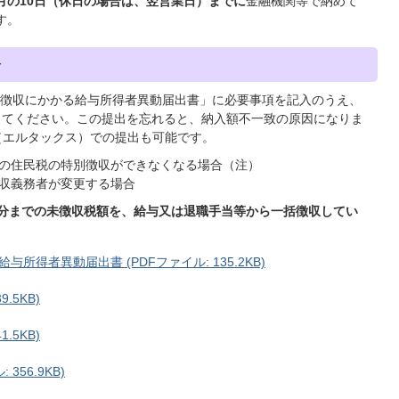
月の10日（休日の場合は、翌営業日）までに
金融機関等で納めて
す。
合
徴収にかかる給与所得者異動届出書」に必要事項を記入のうえ、
してください。この提出を忘れると、納入額不一致の原因になりま
X（エルタックス）での提出も可能です。
の住民税の特別徴収ができなくなる場合（注）
収義務者が変更する場合
月分までの未徴収税額を、給与又は退職手当等から一括徴収してい
得者異動届出書 (PDFファイル: 135.2KB)
.5KB)
.5KB)
356.9KB)