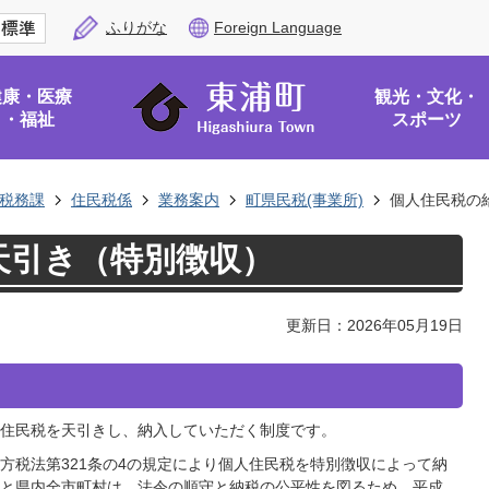
ふりがな
Foreign Language
健康・医療
観光・文化・
・福祉
スポーツ
税務課
住民税係
業務案内
町県民税(事業所)
個人住民税の
天引き（特別徴収）
更新日：2026年05月19日
住民税を天引きし、納入していただく制度です。
方税法第321条の4の規定により個人住民税を特別徴収によって納
と県内全市町村は、法令の順守と納税の公平性を図るため、平成