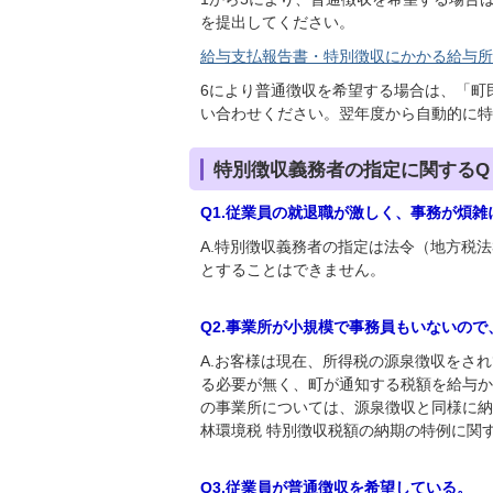
を提出してください。
給与支払報告書・特別徴収にかかる給与所得者異
6により普通徴収を希望する場合は、「町
い合わせください。翌年度から自動的に特
特別徴収義務者の指定に関するQ
Q1.従業員の就退職が激しく、事務が煩
A.特別徴収義務者の指定は法令（地方税法
とすることはできません。
Q2.事業所が小規模で事務員もいないの
A.お客様は現在、所得税の源泉徴収をさ
る必要が無く、町が通知する税額を給与か
の事業所については、源泉徴収と同様に納
林環境税 特別徴収税額の納期の特例に関
Q3.従業員が普通徴収を希望している。