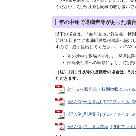
この税額を納入書（6月分）に記入し、
翌
ください。7月分以降も同様の取り扱いで
年の中途で退職者等があった場
以下の場合は、「給与支払い報告書・特別
翌月10日までに東浦町役場税務課へ提出
すので、必ず提出してください。 eLTA
年の途中で退職等があり、翌月以降
関連会社等への転勤により、特別徴
（注）1月1日以降の退職者の場合は、5
ただきます。
給与支払報告書・特別徴収にかかる給与所
•記入例[一括徴収] (PDFファイル: 339
•記入例[普通徴収] (PDFファイル: 341
•記入例[特別徴収継続] (PDFファイル: 