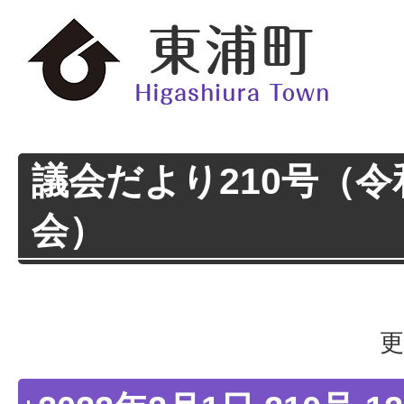
議会だより210号（令
会）
更