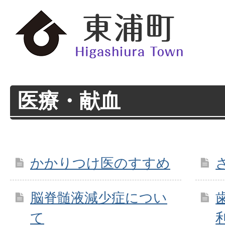
医療・献血
かかりつけ医のすすめ
脳脊髄液減少症につい
て