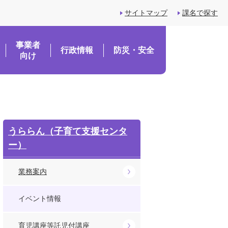
サイトマップ
課名で探す
事業者
行政情報
防災・安全
向け
うららん（子育て支援センタ
ー）
業務案内
イベント情報
育児講座等託児付講座