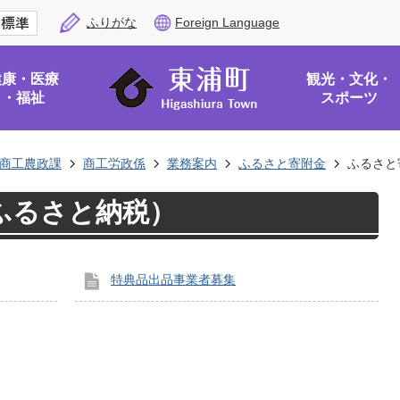
ふりがな
Foreign Language
健康・医療
観光・文化・
・福祉
スポーツ
商工農政課
商工労政係
業務案内
ふるさと寄附金
ふるさと
ふるさと納税）
特典品出品事業者募集