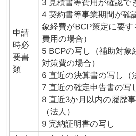
3 見積書等費用が確認で
4 契約書等事業期間が確
象経費がBCP策定に要
申請
費用の場合）
時必
5 BCPの写し（補助対象
要書
対策費の場合）
類
6 直近の決算書の写し（
7 直近の確定申告書の写
8 直近3か月以内の履歴
（法人）
9 完納証明書の写し