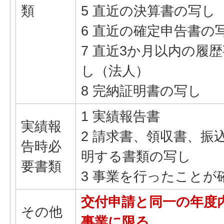
類
5 直近の決算書の写し
6 直近の確定申告書の
7 直近3か月以内の履
し（法人）
8 完納証明書の写し
1 実績報告書
実績報
2 請求書、領収書、振
告時必
明する書類の写し
要書類
3 事業を行ったことが
交付申請と同一の年度
その他
事業に限る。