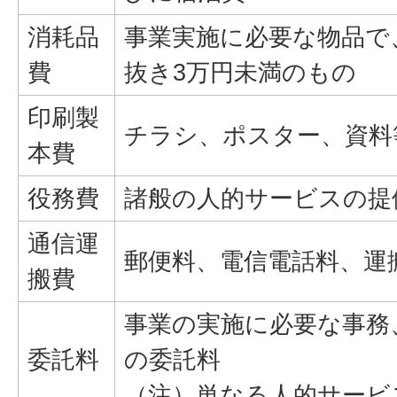
消耗品
事業実施に必要な物品で
費
抜き3万円未満のもの
印刷製
チラシ、ポスター、資料
本費
役務費
諸般の人的サービスの提
通信運
郵便料、電信電話料、運
搬費
事業の実施に必要な事務
委託料
の委託料
（注）単なる人的サービ