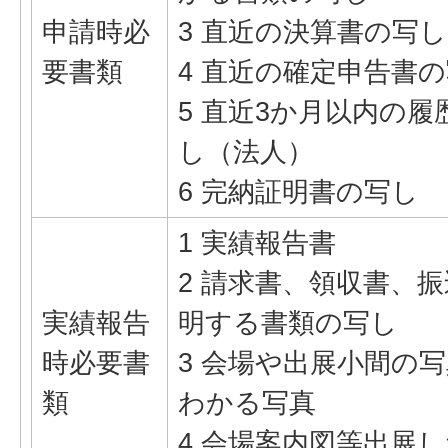
申請時必
3 直近の決算書の写
要書類
4 直近の確定申告書
5 直近3か月以内の
し（法人）
6 完納証明書の写し
1 実績報告書
2 請求書、領収書、
実績報告
明する書類の写し
時必要書
3 会場や出展小間の
類
わかる写真
4 会場案内図等出展