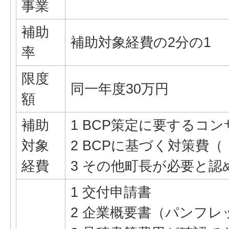
事業
補助
補助対象経費の2分の1
率
限度
同一年度30万円
額
補助
1 BCP策定に要するコ
対象
2 BCPに基づく対策費
経費
3 その他町長が必要と認
1 交付申請書
2 企業概要書（パンフレ