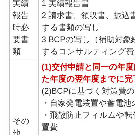
実績
1 実績報告書
報告
2 請求書、領収書、振込
時必
する書類の写し
要書
3 BCPの写し（補助対象
類
するコンサルティング費
(1)交付申請と同一の年
た年度の翌年度までに完
(2)BCPに基づく対策費
・自家発電装置や蓄電池
・飛散防止フィルムや転
その
置費
他