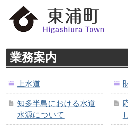
業務案内
上水道
知多半島における水道
水源について