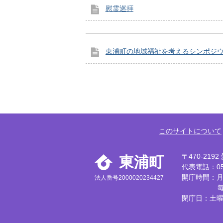
慰霊巡拝
東浦町の地域福祉を考えるシンポジ
このサイトについて
〒470-21
東浦町
代表電話：056
開庁時間：月
法人番号2000020234427
閉庁日：土