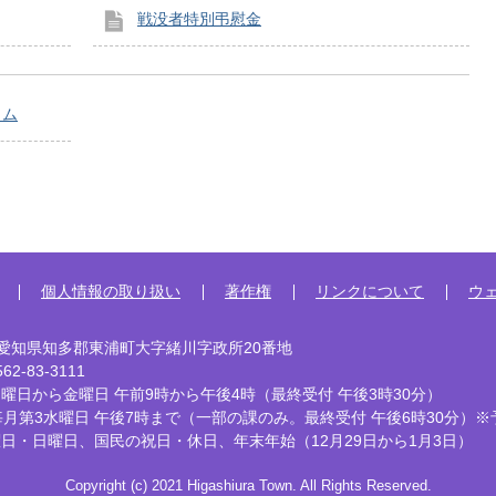
戦没者特別弔慰金
ウム
個人情報の取り扱い
著作権
リンクについて
ウ
92 愛知県知多郡東浦町大字緒川字政所20番地
2-83-3111
曜日から金曜日 午前9時から午後4時
（最終受付 午後3時30分）
毎月第3水曜日 午後7時まで
（一部の課のみ。最終受付 午後6時30分）※
曜日・日曜日、国民の祝日・休日、
年末年始（12月29日から1月3日）
Copyright (c) 2021 Higashiura Town. All Rights Reserved.